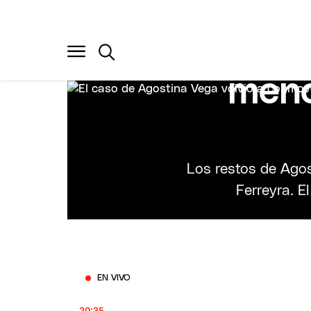
Crimen de
único acu
meno
Los restos de Agos
Ferreyra. El
EN VIVO
20:35