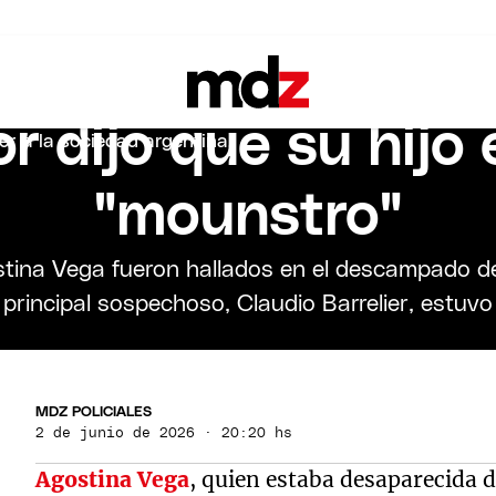
 Agostina Vega: la
sado por el asesi
r dijo que su hijo 
"mounstro"
tina Vega fueron hallados en el descampado de
 principal sospechoso, Claudio Barrelier, estuvo a
MDZ POLICIALES
2 de junio de 2026 · 20:20 hs
Agostina Vega
, quien estaba desaparecida 