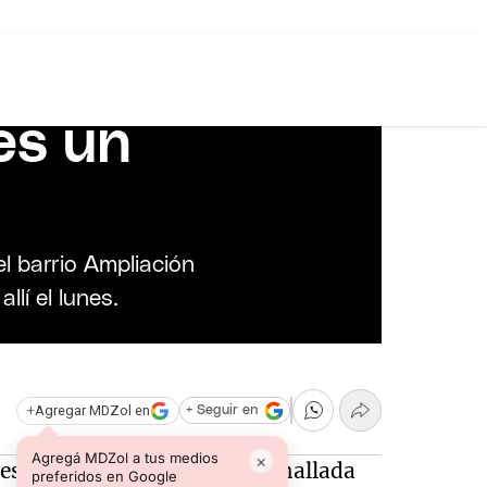
 madre del
nato de la
es un
l barrio Ampliación
llí el lunes.
+
Agregar MDZol en
+ Seguir en
Agregá MDZol a tus medios
×
desde hace una semana, fue hallada
preferidos en Google