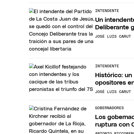
INTENDENTE
Un intendent
Deliberante 
JOSÉ LUIS CARUT
INTENDENTE
Histórico: u
opositores e
JOSÉ LUIS CARUT
GOBERNADORES
Los gobernad
ruptura con 
ANTONIO RICCOBEN