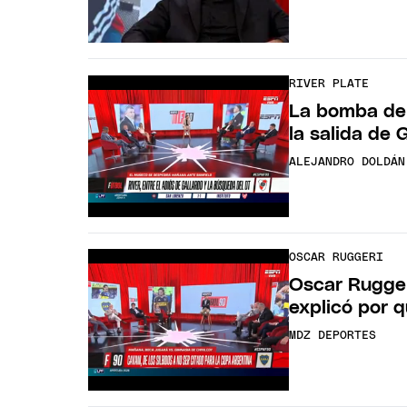
RIVER PLATE
La bomba de 
la salida de 
ALEJANDRO DOLDÁN
OSCAR RUGGERI
Oscar Ruggeri
explicó por 
MDZ DEPORTES