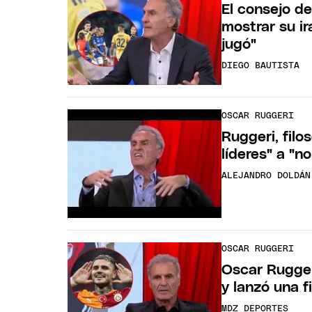
El consejo d
mostrar su i
jugó"
DIEGO BAUTISTA
OSCAR RUGGERI
Ruggeri, filo
líderes" a "n
ALEJANDRO DOLDÁN
OSCAR RUGGERI
Oscar Rugger
y lanzó una f
MDZ DEPORTES