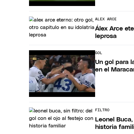
ALEX ARCE
Álex Arce ete
leprosa
GOL
Un gol para l
en el Maraca
FILTRO
Leonel Buca, s
historia famil