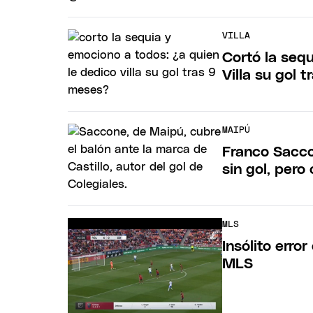
VILLA
Cortó la sequ
Villa su gol 
MAIPÚ
Franco Saccon
sin gol, pero 
MLS
Insólito error
MLS