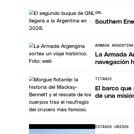
GNL
Southern Ene
ARMADA ARGENTINA
La Armada Ar
navegación h
TITANIC
El barco que 
de una misió
ESTADOS UNIDOS