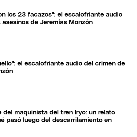
on los 23 facazos": el escalofriante audio
s asesinos de Jeremías Monzón
uello": el escalofriante audio del crimen de
nzón
e del maquinista del tren Iryo: un relato
ué pasó luego del descarrilamiento en