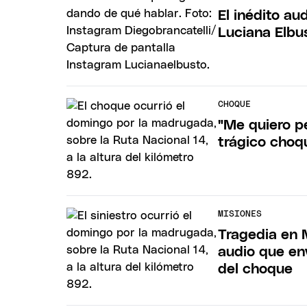
El inédito au
Luciana Elbus
CHOQUE
"Me quiero pe
trágico choq
MISIONES
Tragedia en 
audio que en
del choque