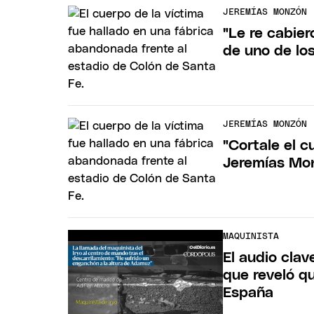
JEREMÍAS MONZÓN
"Le re cabier
de uno de lo
JEREMÍAS MONZÓN
"Cortale el c
Jeremías Mo
MAQUINISTA
El audio clav
que reveló q
España