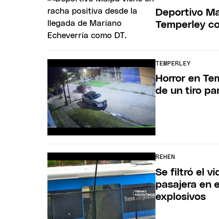
Deportivo Mai
Temperley con
TEMPERLEY
Horror en Tem
de un tiro par
REHEN
Se filtró el 
pasajera en 
explosivos