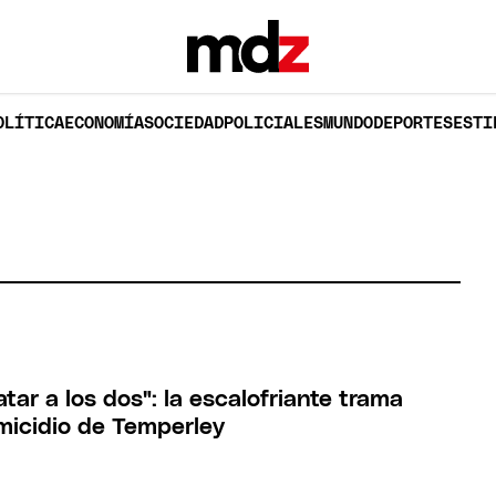
OLÍTICA
ECONOMÍA
SOCIEDAD
POLICIALES
MUNDO
DEPORTES
ESTI
tar a los dos": la escalofriante trama
emicidio de Temperley