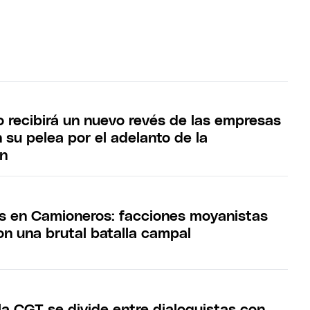
recibirá un nuevo revés de las empresas
 su pelea por el adelanto de la
ón
sis en Camioneros: facciones moyanistas
on una brutal batalla campal
la CGT se divide entre dialoguistas con