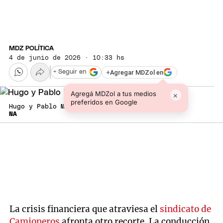
MDZ POLÍTICA
4 de junio de 2026 · 10:33 hs
+
Agregar MDZol en
+ Seguir en
Agregá MDZol a tus medios
×
preferidos en Google
Hugo y Pablo Moyano
NA
La crisis financiera que atraviesa el
sindicato de
Camioneros
afronta otro recorte. La conducción