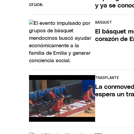
y ya se conoc
BÁSQUET
El básquet m
corazón de E
TRASPLANTE
La conmovedo
espera un tr