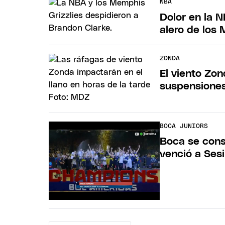
NBA
Dolor en la N
alero de los 
ZONDA
El viento Zo
suspensiones
BOCA JUNIORS
Boca se con
venció a Sesi