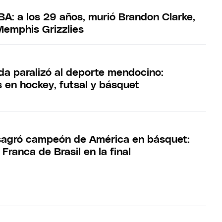
BA: a los 29 años, murió Brandon Clarke,
Memphis Grizzlies
nda paralizó al deporte mendocino:
 en hockey, futsal y básquet
sagró campeón de América en básquet:
 Franca de Brasil en la final