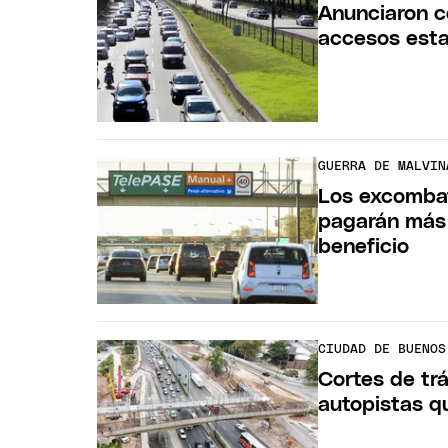
Anunciaron c
accesos esta
GUERRA DE MALVIN
Los excombat
pagarán más 
beneficio
CIUDAD DE BUENOS
Cortes de tr
autopistas q