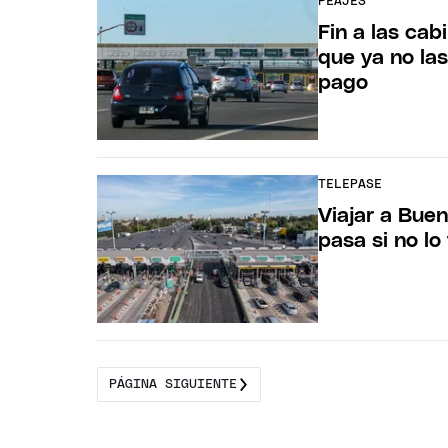
PEAJES
Fin a las cab
que ya no la
pago
TELEPASE
Viajar a Bue
pasa si no lo
PÁGINA SIGUIENTE