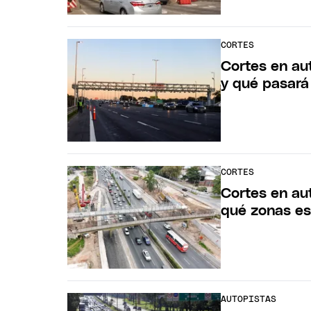
CORTES
Cortes en au
y qué pasará
CORTES
Cortes en au
qué zonas es
AUTOPISTAS