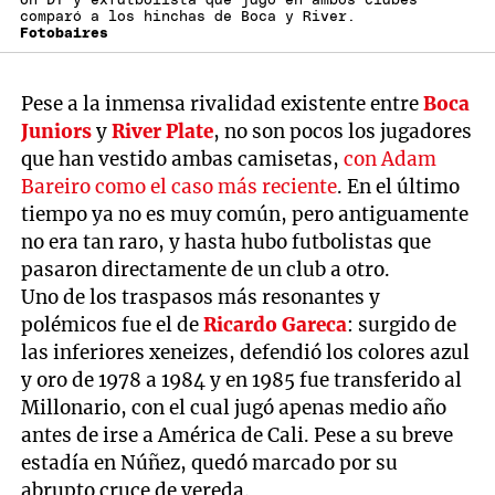
Un DT y exfutbolista que jugó en ambos clubes
comparó a los hinchas de Boca y River.
Fotobaires
Pese a la inmensa rivalidad existente entre
Boca
Juniors
y
River Plate
, no son pocos los jugadores
que han vestido ambas camisetas,
con Adam
Bareiro como el caso más reciente
. En el último
tiempo ya no es muy común, pero antiguamente
no era tan raro, y hasta hubo futbolistas que
pasaron directamente de un club a otro.
Uno de los traspasos más resonantes y
polémicos fue el de
Ricardo Gareca
: surgido de
las inferiores xeneizes, defendió los colores azul
y oro de 1978 a 1984 y en 1985 fue transferido al
Millonario, con el cual jugó apenas medio año
antes de irse a América de Cali. Pese a su breve
estadía en Núñez, quedó marcado por su
abrupto cruce de vereda.