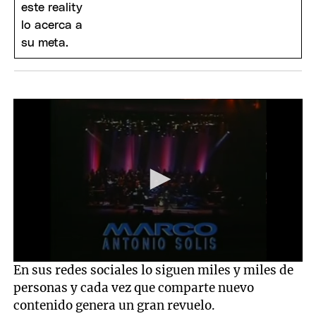
0
En sus redes sociales lo siguen miles y miles de
seconds
personas y cada vez que comparte nuevo
of
6
contenido genera un gran revuelo.
minutes,