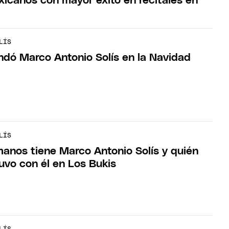
xicanos con mayor éxito en recitales en
LÍS
indó Marco Antonio Solís en la Navidad
LÍS
anos tiene Marco Antonio Solís y quién
uvo con él en Los Bukis