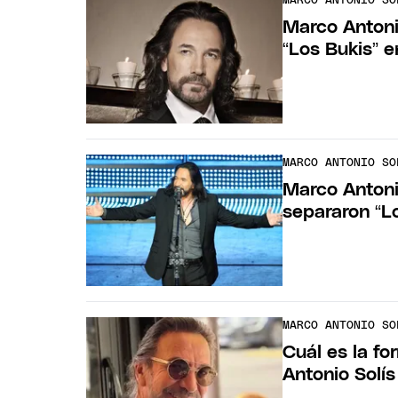
MARCO ANTONIO SO
Marco Antonio
“Los Bukis” e
MARCO ANTONIO SO
Marco Antonio
separaron “L
MARCO ANTONIO SO
Cuál es la f
Antonio Solís