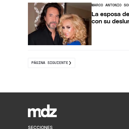
MARCO ANTONIO SO
La esposa de
con su deslu
PÁGINA SIGUIENTE
SECCIONES