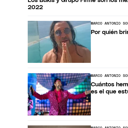
Los Bukis y Grupo Firme son los me
2022
MARCO ANTONIO SO
Por quién br
MARCO ANTONIO SO
Cuántos herm
es el que est