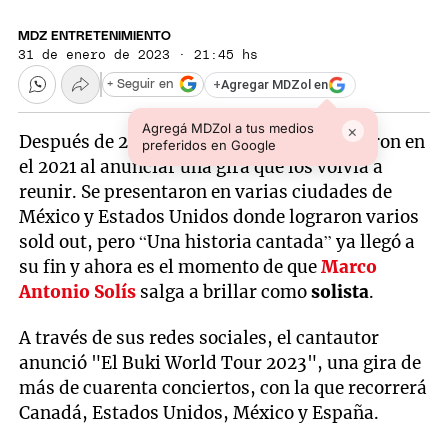
MDZ ENTRETENIMIENTO
31 de enero de 2023 · 21:45 hs
+
Agregar MDZol en
+ Seguir en
Agregá MDZol a tus medios
×
Después de 25 años,
Los Bukis
sorprendieron en
preferidos en Google
el 2021 al anunciar una gira que los volvía a
reunir. Se presentaron en varias ciudades de
México y Estados Unidos donde lograron varios
sold out, pero “Una historia cantada” ya llegó a
su fin y ahora es el momento de que
Marco
Antonio Solís
salga a brillar como
solista
.
A través de sus redes sociales, el cantautor
anunció "El Buki World Tour 2023", una gira de
más de cuarenta conciertos, con la que recorrerá
Canadá, Estados Unidos, México y España.