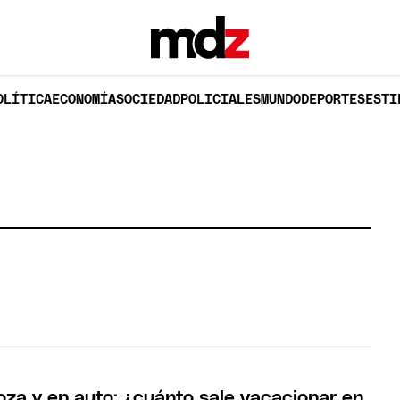
OLÍTICA
ECONOMÍA
SOCIEDAD
POLICIALES
MUNDO
DEPORTES
ESTI
a y en auto: ¿cuánto sale vacacionar en