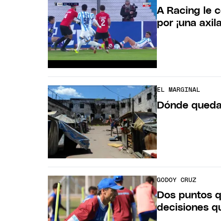
A Racing le c
por ¡una axila
EL MARGINAL
Dónde queda 
GODOY CRUZ
Dos puntos qu
decisiones q