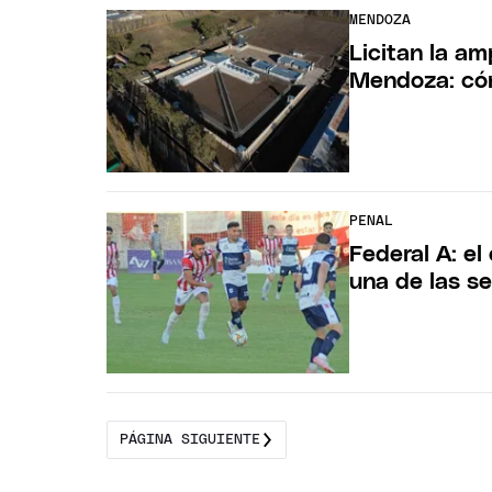
MENDOZA
Licitan la am
Mendoza: cóm
PENAL
Federal A: e
una de las s
PÁGINA SIGUIENTE