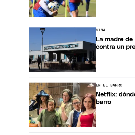
NIÑA
La madre de 
contra un pr
EN EL BARRO
Netflix: dón
barro