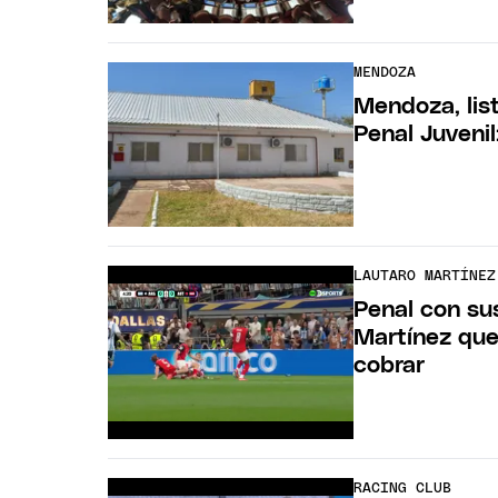
MENDOZA
Mendoza, lis
Penal Juveni
LAUTARO MARTÍNEZ
Penal con sus
Martínez que
cobrar
RACING CLUB