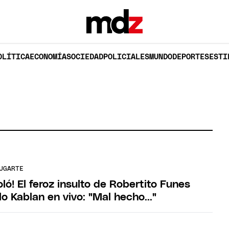
OLÍTICA
ECONOMÍA
SOCIEDAD
POLICIALES
MUNDO
DEPORTES
ESTI
UGARTE
ló! El feroz insulto de Robertito Funes
o Kablan en vivo: "Mal hecho..."