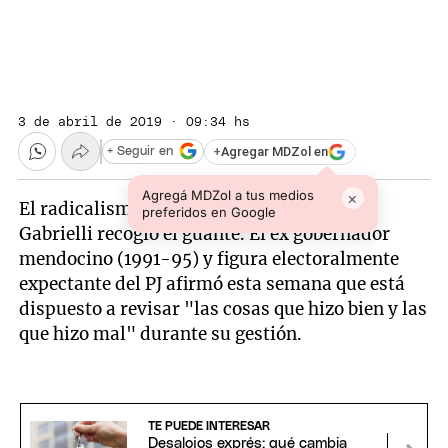
3 de abril de 2019 · 09:34 hs
+
Agregar MDZol en
+ Seguir en
Agregá MDZol a tus medios
×
El radicalismo lo atacó fuerte y Rodolfo
preferidos en Google
Gabrielli recogió el guante. El ex gobernador
mendocino (1991-95) y figura electoralmente
expectante del PJ afirmó esta semana que está
dispuesto a revisar "las cosas que hizo bien y las
que hizo mal" durante su gestión.
TE PUEDE INTERESAR
Desalojos exprés: qué cambia