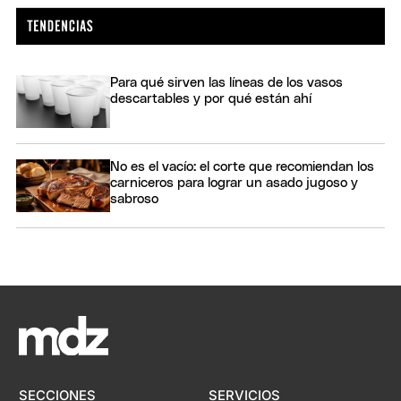
Para qué sirven las líneas de los vasos
descartables y por qué están ahí
No es el vacío: el corte que recomiendan los
carniceros para lograr un asado jugoso y
sabroso
SECCIONES
SERVICIOS