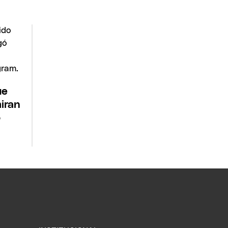
ue
iran
o