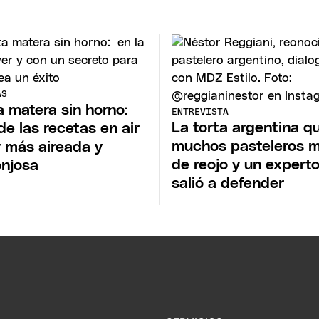
AS
a matera sin horno:
ENTREVISTA
La torta argentina q
de las recetas en air
muchos pasteleros m
r más aireada y
de reojo y un expert
njosa
salió a defender