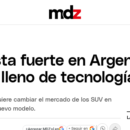
ta fuerte en Arge
lleno de tecnologí
uiere cambiar el mercado de los SUV en
uevo modelo.
L
+
Agregar MDZol en
+ Seguir en