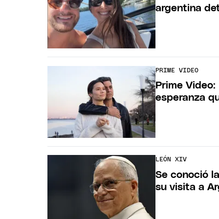
argentina det
PRIME VIDEO
Prime Video: 
esperanza qu
LEÓN XIV
Se conoció l
su visita a A