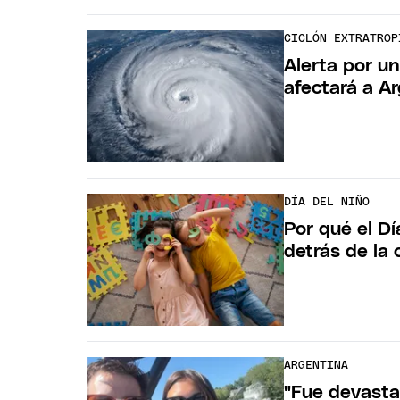
CICLÓN EXTRATROP
Alerta por un
afectará a Ar
DÍA DEL NIÑO
Por qué el Dí
detrás de la 
ARGENTINA
"Fue devastad