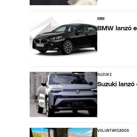
BMW
BMW lanzó el
SUZUKI
Suzuki lanzó
VOLUNTARIADOS