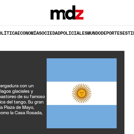
OLÍTICA
ECONOMÍA
SOCIEDAD
POLICIALES
MUNDO
DEPORTES
ESTI
vergadura con un
lagos glaciales y
e pastoreo de su famoso
ica del tango. Su gran
la Plaza de Mayo,
 como la Casa Rosada,