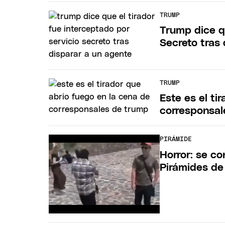
TRUMP
Trump dice qu
Secreto tras
TRUMP
Este es el ti
corresponsa
PIRÁMIDE
Horror: se co
Pirámides de