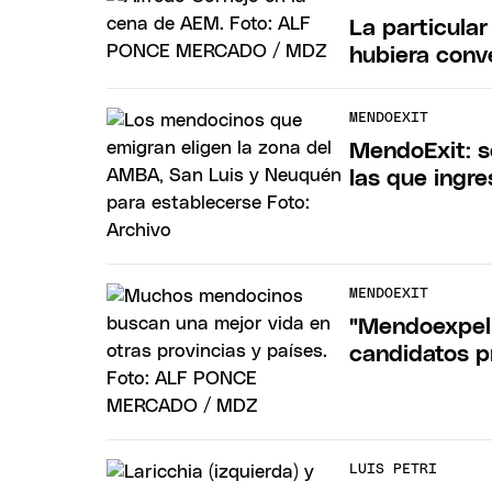
La particular
hubiera conv
MENDOEXIT
MendoExit: s
las que ingr
MENDOEXIT
"Mendoexpell
candidatos p
LUIS PETRI