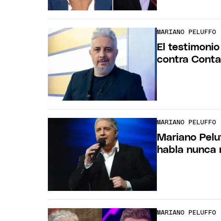
MARIANO PELUFFO
El testimonio
contra Conta
MARIANO PELUFFO
Mariano Peluf
habla nunca
MARIANO PELUFFO