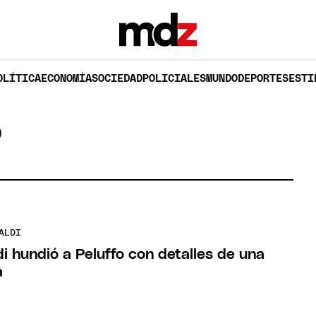
OLÍTICA
ECONOMÍA
SOCIEDAD
POLICIALES
MUNDO
DEPORTES
ESTI
O
ALDI
i hundió a Peluffo con detalles de una
a