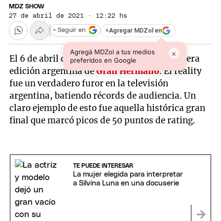
MDZ SHOW
27 de abril de 2021 · 12:22 hs
+
Agregar MDZol en
+ Seguir en
Agregá MDZol a tus medios
×
El 6 de abril de 2001 fue el debut de la primera
preferidos en Google
edición argentina de
Gran Hermano
. El reality
fue un verdadero furor en la televisión
argentina, batiendo récords de audiencia. Un
claro ejemplo de esto fue aquella histórica gran
final que marcó picos de 50 puntos de rating.
TE PUEDE INTERESAR
La mujer elegida para interpretar
a Silvina Luna en una docuserie