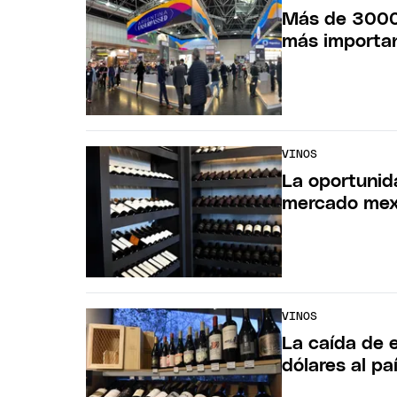
Más de 3000 e
más importa
VINOS
La oportunida
mercado mex
VINOS
La caída de 
dólares al pa