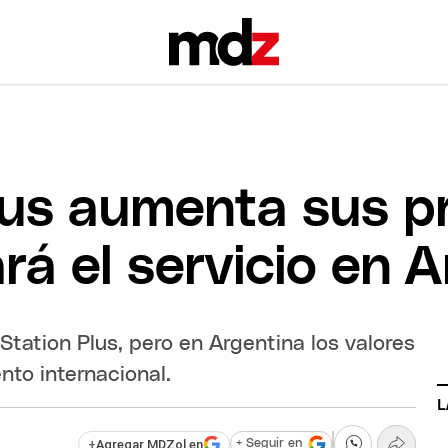
lus aumenta sus pr
rá el servicio en 
tation Plus, pero en Argentina los valores
ento internacional.
L
+
Agregar MDZol en
+ Seguir en