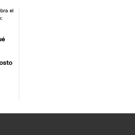
ué
l
osto