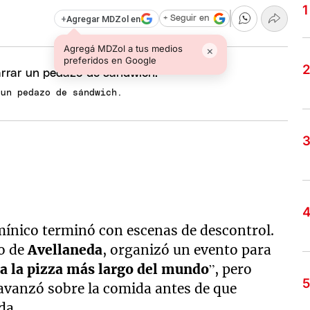
+
Agregar MDZol en
+ Seguir en
Agregá MDZol a tus medios
×
preferidos en Google
 un pedazo de sándwich.
mínico terminó con escenas de descontrol.
co de
Avellaneda
, organizó un evento para
a la pizza más largo del mundo
”, pero
y avanzó sobre la comida antes de que
da.