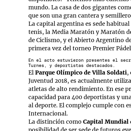
seconds
Volume
90%
mundo. La casa de dos gigantes como
que son una gran cantera y semillero
La capital argentina es sede habitua
tenis, la Media Maratón y Maratón d
de Ciclismo, y el Abierto Argentino d
primera vez del torneo Premier Pádel
En el acto estuvieron presentes el sec
Turnes, y deportistas destacados.
El
Parque Olímpico de Villa Soldati
,
Juventud 2018, es actualmente utili
atletas de alto rendimiento. En ese p
capacidad para 400 deportistas y una 
al deporte. El complejo cumple con e
Internacional.
La distinción como
Capital Mundial 
posibilidad de ser sede de futuros 