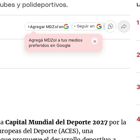
lubes y polideportivos.
L
+
Agregar MDZol en
+ Seguir en
Agregá MDZol a tus medios
×
preferidos en Google
da
Capital Mundial del Deporte 2027
por la
uropeas del Deporte (ACES), una
que promueve el desarrollo deportivo a