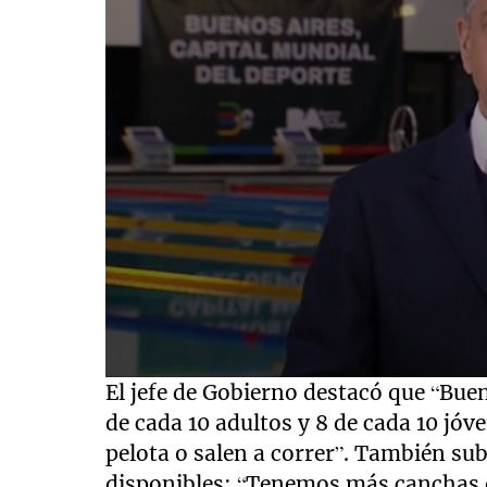
0
El jefe de Gobierno destacó que “Bue
seconds
of
de cada 10 adultos y 8 de cada 10 jóv
1
pelota o salen a correr”. También sub
minute,
7
disponibles: “Tenemos más canchas de