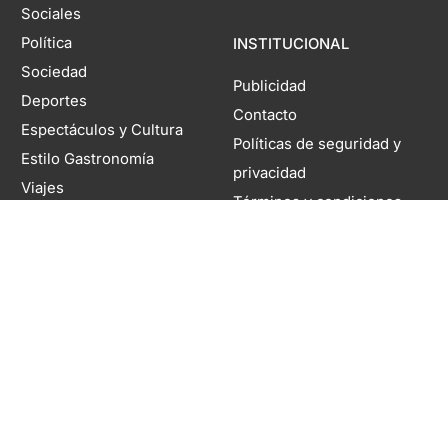
Sociales
Política
INSTITUCIONAL
Sociedad
Publicidad
Deportes
Contacto
Espectáculos y Cultura
Políticas de seguridad y
Estilo Gastronomía
privacidad
Viajes
Términos y condiciones
MDZ Autos
Newsletter
Domicilio legal: Coronel Rodríguez 1260, Mendoza, Argentina. Director
Editorial Responsable: Rubén Rabanal | Propietario: Territorio Digital S.A. |
Registro DNDA N°11804985 | Nº de Edición 6942 | 10 de agosto de 2026
Copyright 2026 MDZol. Todos los derechos reservados.