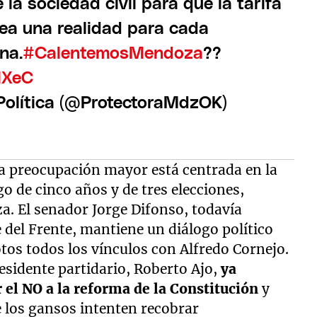
 la sociedad civil para que la tarifa
sea una realidad para cada
na.
#CalentemosMendoza
??
lXeC
Política (@ProtectoraMdzOK)
la preocupación mayor está centrada en la
o de cinco años y de tres elecciones,
. El senador Jorge Difonso, todavía
 del Frente, mantiene un diálogo político
os todos los vínculos con Alfredo Cornejo.
esidente partidario, Roberto Ajo,
ya
el NO a la reforma de la Constitución
y
e los gansos intenten recobrar