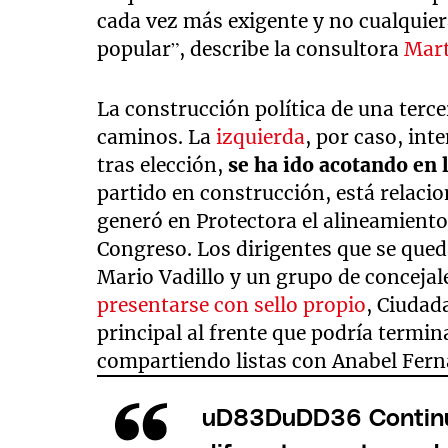
cada vez más exigente y no cualquiera
popular”, describe la consultora
Mart
La construcción política de una terc
caminos. La
izquierda
, por caso, int
tras elección,
se ha ido acotando en 
partido en construcción, está relaci
generó en Protectora el alineamient
Congreso. Los dirigentes que se que
Mario Vadillo y un grupo de conceja
presentarse con sello propio
, Ciudad
principal al frente que podría term
compartiendo listas con Anabel Fern
uD83DuDD36 Continua