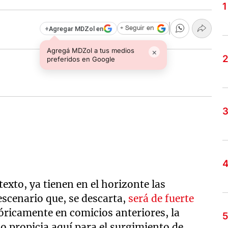
+
Agregar MDZol en
+ Seguir en
Agregá MDZol a tus medios
×
preferidos en Google
exto, ya tienen en el horizonte las
scenario que, se descarta,
será de fuerte
óricamente en comicios anteriores, la
do propicia aquí para el surgimiento de