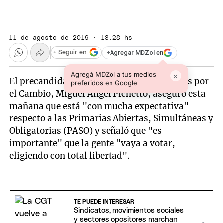
11 de agosto de 2019 · 13:28 hs
+
Agregar MDZol en
+ Seguir en
Agregá MDZol a tus medios
×
El precandidato a vicepresidente por Juntos por
preferidos en Google
el Cambio, Miguel Ángel Pichetto, aseguró esta
mañana que está "con mucha expectativa"
respecto a las Primarias Abiertas, Simultáneas y
Obligatorias (PASO) y señaló que "es
importante" que la gente "vaya a votar,
eligiendo con total libertad".
TE PUEDE INTERESAR
Sindicatos, movimientos sociales
y sectores opositores marchan