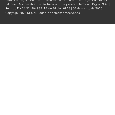
Editorial Responsable: Rubén Rabanal | Propietario: Territorio Digital S.A. |
Registro DNDA N°11804985 | Nº de Edición 6938 | 06 de agosto de 2026
Copyright 2026 MDZol. Todos los derechos reservados.