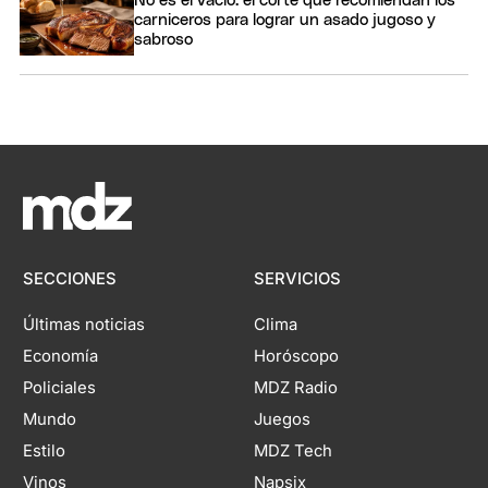
No es el vacío: el corte que recomiendan los
carniceros para lograr un asado jugoso y
sabroso
SECCIONES
SERVICIOS
Últimas noticias
Clima
Economía
Horóscopo
Policiales
MDZ Radio
Mundo
Juegos
Estilo
MDZ Tech
Vinos
Napsix