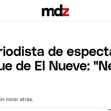
iodista de espect
ue de El Nueve: "N
n mirar atrás.