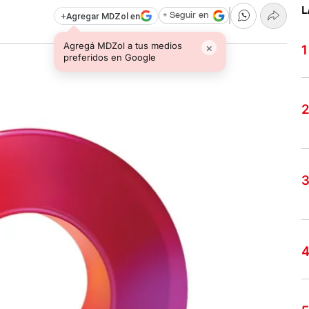
L
+
Agregar MDZol en
+ Seguir en
Agregá MDZol a tus medios
×
preferidos en Google