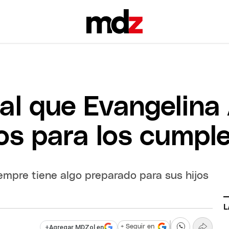
ual que Evangelina
jos para los cumpl
empre tiene algo preparado para sus hijos
L
+
Agregar MDZol en
+ Seguir en