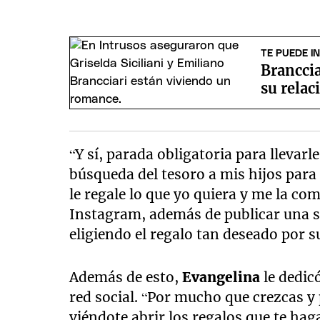
TE PUEDE I
Branccia
su relac
“Y sí, parada obligatoria para llevarl
búsqueda del tesoro a mis hijos para 
le regale lo que yo quiera y me la com
Instagram, además de publicar una sel
eligiendo el regalo tan deseado por s
Además de esto,
Evangelina
le dedic
red social. “Por mucho que crezcas y
viéndote abrir los regalos que te hag