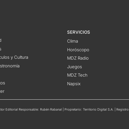
SERVICIOS
d
Clima
s
Horóscopo
ulos y Cultura
MDZ Radio
astronomía
Juegos
MDZ Tech
tos
Napsix
ter
or Editorial Responsable: Rubén Rabanal | Propietario: Territorio Digital S.A. | Regis