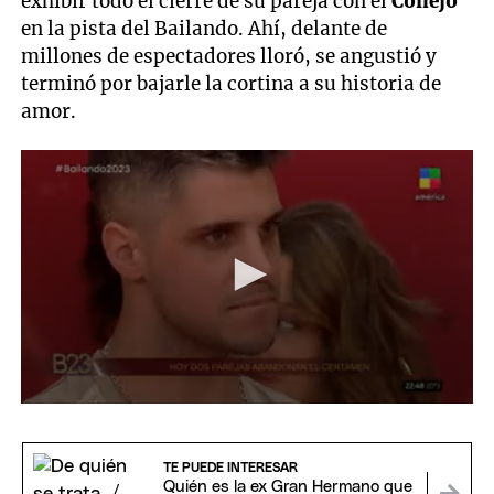
exhibir todo el cierre de su pareja con el
Conejo
en la pista del Bailando. Ahí, delante de
millones de espectadores lloró, se angustió y
terminó por bajarle la cortina a su historia de
amor.
0
seconds
of
1
TE PUEDE INTERESAR
minute,
Quién es la ex Gran Hermano que