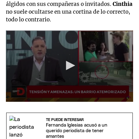
álgidos con sus compañeras o invitados.
Cinthia
no suele ocultarse en una cortina de lo correcto,
todo lo contrario.
0
seconds
of
4
TE PUEDE INTERESAR
minutes,
Fernanda Iglesias acusó a un
53
querido periodista de tener
seconds
amantes