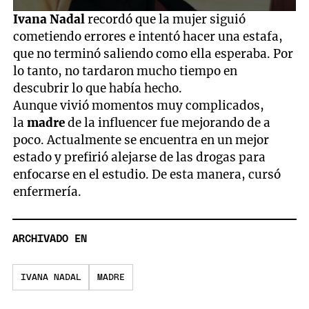
0
Ivana Nadal
recordó que la mujer siguió
seconds
cometiendo errores e intentó hacer una estafa,
of
3
que no terminó saliendo como ella esperaba. Por
minutes,
lo tanto, no tardaron mucho tiempo en
28
seconds
descubrir lo que había hecho.
Aunque vivió momentos muy complicados,
la
madre
de la influencer fue mejorando de a
poco. Actualmente se encuentra en un mejor
estado y prefirió alejarse de las drogas para
enfocarse en el estudio. De esta manera, cursó
enfermería.
ARCHIVADO EN
IVANA NADAL
MADRE