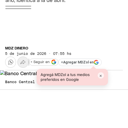
año, idéntica a la de abril.
MDZ DINERO
5 de junio de 2026 · 07:55 hs
+
Agregar MDZol en
+ Seguir en
Agregá MDZol a tus medios
×
preferidos en Google
Banco Central Foto: EFE