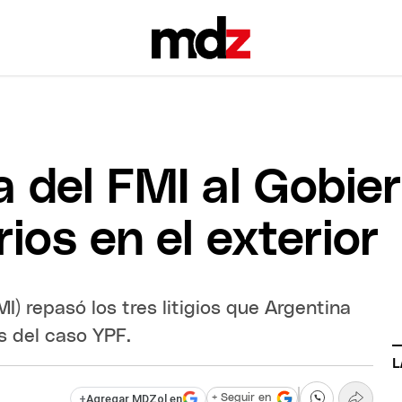
 del FMI al Gobier
rios en el exterior
I) repasó los tres litigios que Argentina
s del caso YPF.
L
+
Agregar MDZol en
+ Seguir en