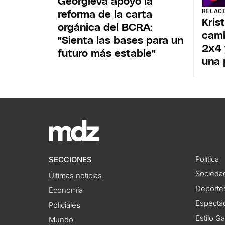
Georgieva apoyó la
RELAC
reforma de la carta
Kris
orgánica del BCRA:
camb
"Sienta las bases para un
2x4 
futuro más estable"
una 
Política
SECCIONES
Socieda
Últimas noticias
Deporte
Economía
Espectác
Policiales
Estilo G
Mundo