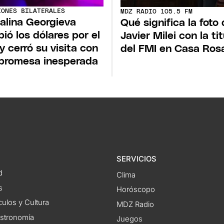
IONES BILATERALES
MDZ RADIO 105.5 FM
talina Georgieva
Qué significa la foto
ió los dólares por el
Javier Milei con la tit
y cerró su visita con
del FMI en Casa Ros
promesa inesperada
SERVICIOS
d
Clima
s
Horóscopo
ulos y Cultura
MDZ Radio
astronomía
Juegos