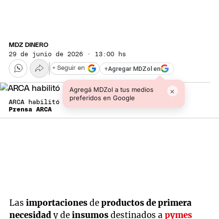
MDZ DINERO
29 de junio de 2026 · 13:00 hs
+
Agregar MDZol en
+ Seguir en
Agregá MDZol a tus medios
×
preferidos en Google
ARCA habilitó un nuevo plan de pagos
Prensa ARCA
Las
importaciones
de
productos de primera
necesidad
y de
insumos
destinados a
pymes