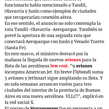
funcionario había mencionado a Tandil,
Olavarría y Junín como ejemplos de ciudades
que recuperarían conexión aérea.
En ese sentido, el anuncio no solo contempla la
ruta Tandil-Olavarría-Aeroparque. También se
prevé la apertura de una segunda ruta que
conectará Aeroparque con Junín y Venado Tuerto
(Santa Fe).
En este marco, el ministro destacó por la
mañana la llegada de nuevos
aviones
para la
flota de las aerolíneas
low cost
. "9
aviones
incorpora American Jet. En breve Flybondi suma
5 aviones y JetSmart sigue ampliando su flota. Y
en solo semanas arrancan vuelos para tres
ciudades del interior de la provincia de Buenos
Aires en una nueva aerolínea. VLLC!", explicó en
la red social X.
El posteo de
Sturzenegger
fue en respuesta a un