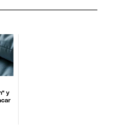
a
n" y
acar