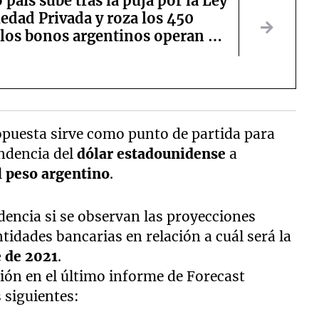
o país sube tras la puja por la Ley
edad Privada y roza los 450
 los bonos argentinos operan en
opuesta sirve como punto de partida para
endencia del
dólar estadounidense
a
l
peso argentino
.
encia si se observan las proyecciones
tidades bancarias en relación a cuál será la
e de 2021
.
ión en el último informe de Forecast
 siguientes: