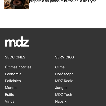
preparalo en pocos minutos en la air fryer
SECCIONES
SERVICIOS
Últimas noticias
Clima
Economía
Horóscopo
Policiales
MDZ Radio
Mundo
Juegos
Estilo
MDZ Tech
Vinos
Napsix