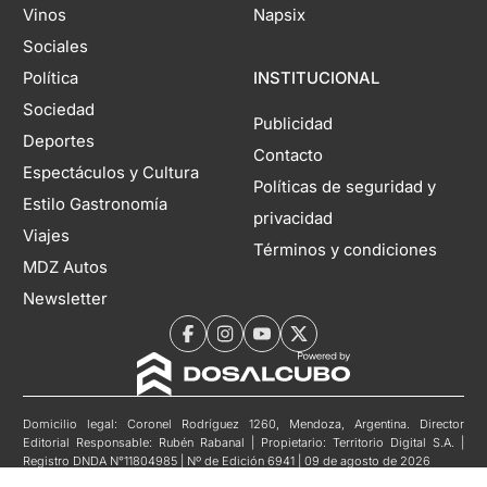
Vinos
Napsix
Sociales
Política
INSTITUCIONAL
Sociedad
Publicidad
Deportes
Contacto
Espectáculos y Cultura
Políticas de seguridad y
Estilo Gastronomía
privacidad
Viajes
Términos y condiciones
MDZ Autos
Newsletter
Domicilio legal: Coronel Rodríguez 1260, Mendoza, Argentina. Director
Editorial Responsable: Rubén Rabanal | Propietario: Territorio Digital S.A. |
Registro DNDA N°11804985 | Nº de Edición 6941 | 09 de agosto de 2026
Copyright 2026 MDZol. Todos los derechos reservados.