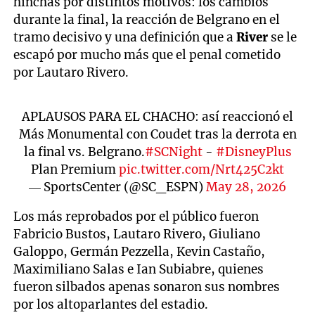
hinchas por distintos motivos: los cambios
durante la final, la reacción de Belgrano en el
tramo decisivo y una definición que a
River
se le
escapó por mucho más que el penal cometido
por Lautaro Rivero.
APLAUSOS PARA EL CHACHO: así reaccionó el
Más Monumental con Coudet tras la derrota en
la final vs. Belgrano.
#SCNight
-
#DisneyPlus
Plan Premium
pic.twitter.com/Nrt425C2kt
— SportsCenter (@SC_ESPN)
May 28, 2026
Los más reprobados por el público fueron
Fabricio Bustos, Lautaro Rivero, Giuliano
Galoppo, Germán Pezzella, Kevin Castaño,
Maximiliano Salas e Ian Subiabre, quienes
fueron silbados apenas sonaron sus nombres
por los altoparlantes del estadio.