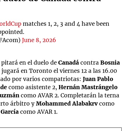
rldCup
matches 1, 2, 3 and 4 have been
ppointed.
IFAcom)
June 8, 2026
pitará en el duelo de
Canadá
contra
Bosnia
 jugará en Toronto el viernes 12 a las 16.00
ñado por varios compatriotas:
Juan Pablo
ade
como asistente 2,
Hernán Mastrángelo
Guzmán
como AVAR 2. Completarán la terna
to árbitro y
Mohammed Alabakrv
como
 García
como AVAR 1.