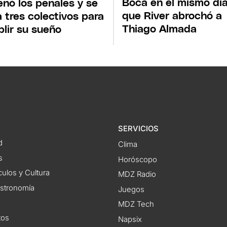
Boca en el mismo dí
enó los penales y se
que River abrochó a
 tres colectivos para
Thiago Almada
lir su sueño
SERVICIOS
d
Clima
s
Horóscopo
ulos y Cultura
MDZ Radio
astronomía
Juegos
MDZ Tech
tos
Napsix