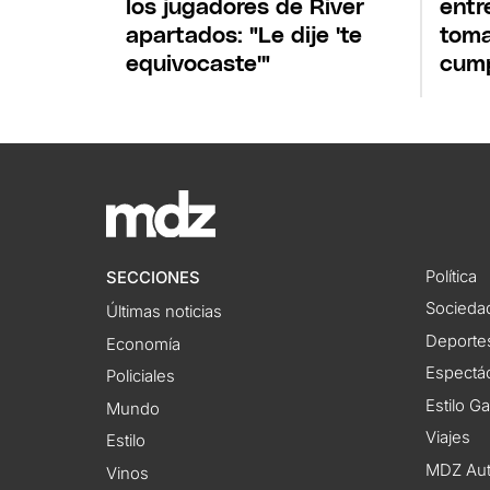
los jugadores de River
entr
apartados: "Le dije 'te
toma
equivocaste'"
cump
Política
SECCIONES
Socieda
Últimas noticias
Deporte
Economía
Espectác
Policiales
Estilo G
Mundo
Viajes
Estilo
MDZ Au
Vinos