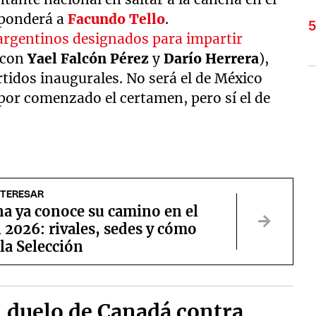
sponderá a
Facundo Tello
.
 argentinos designados para impartir
 con
Yael Falcón Pérez
y
Darío Herrera
),
artidos inaugurales. No será el de México
 por comenzado el certamen, pero sí el de
NTERESAR
na ya conoce su camino en el
2026: rivales, sedes y cómo
 la Selección
l duelo de Canadá contra