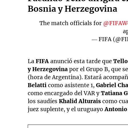
Bosnia y Herzegovina
The match officials for
@FIFAWo
a
— FIFA (@F
La
FIFA
anunció esta tarde que
Tello
y Herzegovina
por el Grupo B, que se
(hora de Argentina). Estará acompa
Belatti
como asistente 1,
Gabriel Ch
como encargado del VAR y
Tatiana 
los saudíes
Khalid Alturais
como cuar
juez suplente, y el uruguayo
Antonio